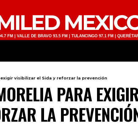
MILED MEXIC
VALLE DE BRAVO 93.5 FM | TULANCINGO 97.1 FM | QUERÉTARO 103.1 F
DEPORTES
TECNOLOGÍA
ESPECT
xigir visibilizar el Sida y reforzar la prevención
ORELIA PARA EXIGIR 
FORZAR LA PREVENCIÓ