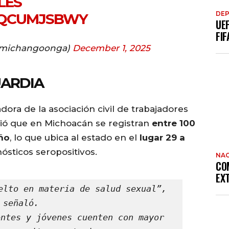
LES
DE
NQCUMJSBWY
UE
FIF
michangoonga)
December 1, 2025
UARDIA
dora de la asociación civil de trabajadores
rtió que en Michoacán se registran
entre 100
ño
, lo que ubica al estado en el
lugar 29 a
sticos seropositivos.
NAC
CO
EX
elto en materia de salud sexual”, 
señaló.
ntes y jóvenes cuenten con mayor 