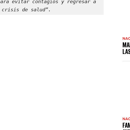
ara evitar contagios y regresar a 
 crisis de salud”.
NAC
MA
LA
NAC
FAM