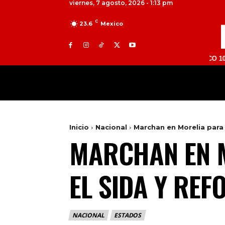
viernes, 7 agosto, 2026 - 1:13 pm
C
23.6
Mexico
TOLUCA 98.9 FM | ATLACOMULCO 104.7 FM | 
MILED
NACIONAL
INTERNACIONAL
Inicio
Nacional
Marchan en Morelia para e
MARCHAN EN M
EL SIDA Y RE
NACIONAL
ESTADOS