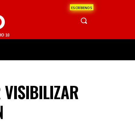
ESCRÍBENOS
O
M | SAN JUAN DEL RÍO 93.1 FM | GUADALAJARA 1510 AM | LA PAZ 95.
ÁCULOS
CIENCIA
ESTADOS
OPINI
VISIBILIZAR
N