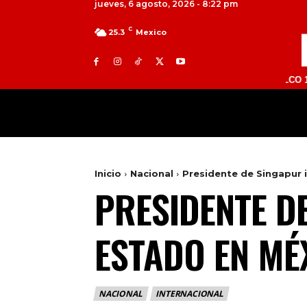
jueves, 6 agosto, 2026 - 8:22 pm
C
25.3
Mexico
TOLUCA 98.9 FM | ATLACOMULCO 104.7 FM 
MILED
NACIONAL
INTERNACIONAL
Inicio
Nacional
Presidente de Singapur i
PRESIDENTE DE
ESTADO EN MÉ
NACIONAL
INTERNACIONAL