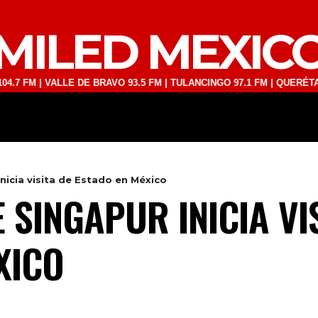
MILED MEXIC
| VALLE DE BRAVO 93.5 FM | TULANCINGO 97.1 FM | QUERÉTARO 103.1
DEPORTES
TECNOLOGÍA
ESPECT
nicia visita de Estado en México
 SINGAPUR INICIA VI
XICO