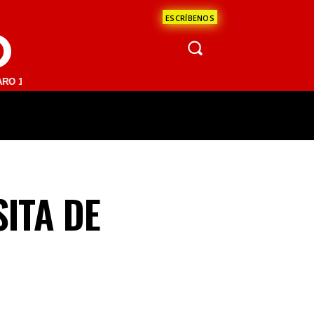
ESCRÍBENOS
O
 FM | SAN JUAN DEL RÍO 93.1 FM | GUADALAJARA 1510 AM | LA PAZ 
ÁCULOS
CIENCIA
ESTADOS
OPINI
SITA DE