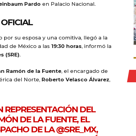
heinbaum Pardo
en Palacio Nacional.
OFICIAL
por su esposa y una comitiva, llegó a la
dad de México a las
19:30 horas
, informó la
es (SRE)
.
an Ramón de la Fuente
, el encargado de
rica del Norte,
Roberto Velasco Álvarez
,
EN REPRESENTACIÓN DEL
MÓN DE LA FUENTE, EL
PACHO DE LA
@SRE_MX
,