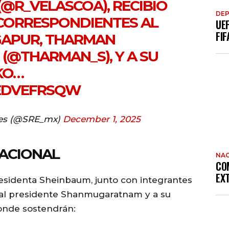
(
@R_VELASCOA
), RECIBIÓ
DE
CORRESPONDIENTES AL
UE
FIF
GAPUR, THARMAN
(
@THARMAN_S
), Y A SU
KO…
3EDVEFRSQW
res (@SRE_mx)
December 1, 2025
NACIONAL
NAC
CO
EX
residenta Sheinbaum, junto con integrantes
a al presidente Shanmugaratnam y a su
donde sostendrán: