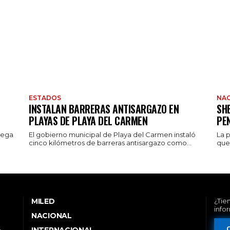
ESTADOS
NAC
INSTALAN BARRERAS ANTISARGAZO EN
SH
PLAYAS DE PLAYA DEL CARMEN
PE
rega
El gobierno municipal de Playa del Carmen instaló
La 
cinco kilómetros de barreras antisargazo como...
que 
MILED
¿Tie
info
NACIONAL