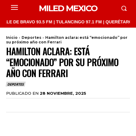
MILED MEXICO
DE BRAVO 93.5 FM | TULANCINGO 97.1 FM | QUERÉTARO 103.1 FM
Inicio
Deportes
Hamilton aclara: está “emocionado” por
su próximo año con Ferrari
HAMILTON ACLARA: ESTÁ
“EMOCIONADO” POR SU PRÓXIMO
AÑO CON FERRARI
DEPORTES
PUBLICADO EN
28 NOVIEMBRE, 2025