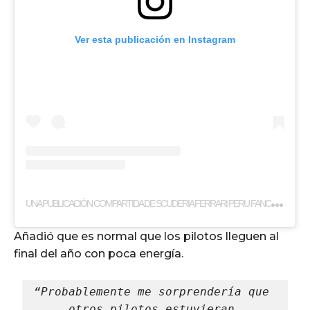
Ver esta publicación en Instagram
U
NA PUBLICACIÓN COMPARTIDA DE SCUDERIA FERRARI PERU FANCLUB🇵🇪 (@SCUDERIAFERRARIPERUFANCLUB)
Añadió que es normal que los pilotos lleguen al
final del año con poca energía.
“Probablemente me sorprendería que 
otros pilotos estuvieran 