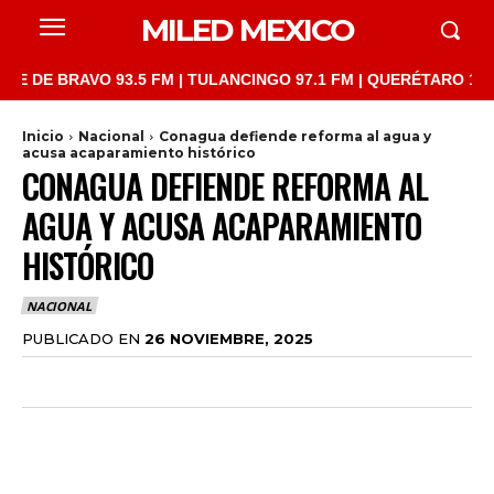
MILED MEXICO
 BRAVO 93.5 FM | TULANCINGO 97.1 FM | QUERÉTARO 103.1 FM |
Inicio
Nacional
Conagua defiende reforma al agua y
acusa acaparamiento histórico
CONAGUA DEFIENDE REFORMA AL
AGUA Y ACUSA ACAPARAMIENTO
HISTÓRICO
NACIONAL
PUBLICADO EN
26 NOVIEMBRE, 2025