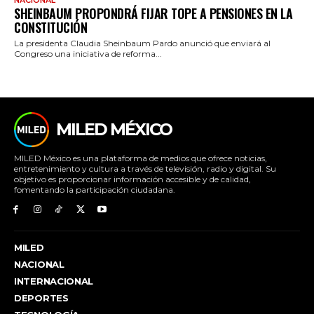
SHEINBAUM PROPONDRÁ FIJAR TOPE A PENSIONES EN LA
CONSTITUCIÓN
La presidenta Claudia Sheinbaum Pardo anunció que enviará al
Congreso una iniciativa de reforma...
MILED MÉXICO
MILED México es una plataforma de medios que ofrece noticias,
entretenimiento y cultura a través de televisión, radio y digital. Su
objetivo es proporcionar información accesible y de calidad,
fomentando la participación ciudadana.
MILED
NACIONAL
INTERNACIONAL
DEPORTES