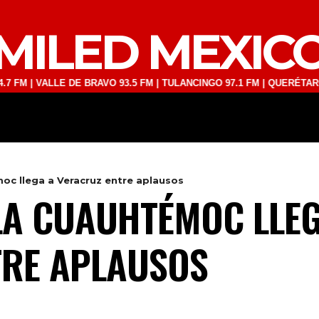
MILED MEXIC
 VALLE DE BRAVO 93.5 FM | TULANCINGO 97.1 FM | QUERÉTARO 103.1 
DEPORTES
TECNOLOGÍA
ESPECT
c llega a Veracruz entre aplausos
LA CUAUHTÉMOC LLEG
TRE APLAUSOS