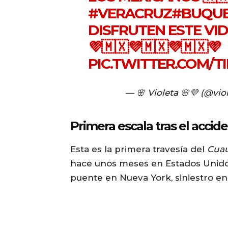
#VERACRUZ
#BUQU
DISFRUTEN ESTE VIDE
💜🇲🇽💜🇲🇽💜🇲🇽💜
PIC.TWITTER.COM/T
— 🌸 Violeta 🌸💜 (@vi
Primera escala tras el acci
Esta es la primera travesía del
Cua
hace unos meses en Estados Unido
puente en Nueva York, siniestro e