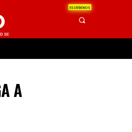
ESCRÍBENOS
O
FM | SAN JUAN DEL RÍO 93.1 FM | GUADALAJARA 1510 AM | LA PAZ 95
ÁCULOS
CIENCIA
ESTADOS
OPINI
A A