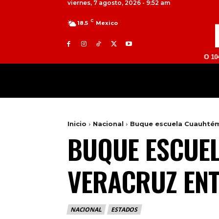
viernes, 7 agosto, 2026 - 9:52 am
C
18.5
Mexico
TOLUCA 98.9 FM | ATLACOMULCO 104.7 FM |
MILED
NACIONAL
INTERNACIONAL
Inicio
Nacional
Buque escuela Cuauhtémo
BUQUE ESCUE
VERACRUZ EN
NACIONAL
ESTADOS