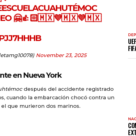
EESCUELACUAHUTÉMOC
O 🤗👍🏻🇲🇽💜🇲🇽💜🇲🇽
DE
IPJJ7HHHB
UE
FIF
oletamg10078)
November 23, 2025
dente en Nueva York
uhtémoc
después del accidente registrado
s, cuando la embarcación chocó contra un
n el que murieron dos marinos.
NAC
CO
EX