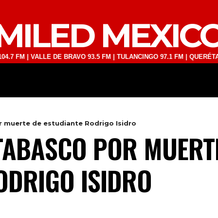
MILED MEXIC
 | VALLE DE BRAVO 93.5 FM | TULANCINGO 97.1 FM | QUERÉTARO 103.
DEPORTES
TECNOLOGÍA
ESPECT
 muerte de estudiante Rodrigo Isidro
TABASCO POR MUERT
ODRIGO ISIDRO