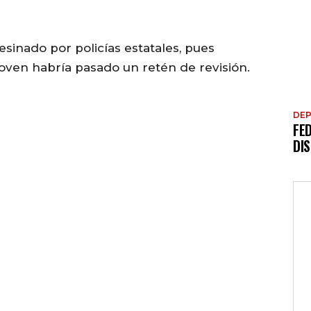
esinado por policías estatales, pues
ven habría pasado un retén de revisión.
DE
FE
DI