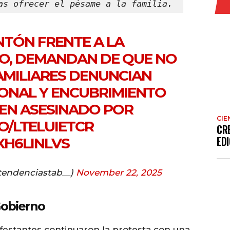
as ofrecer el pésame a la familia.
TÓN FRENTE A LA
CO, DEMANDAN DE QUE NO
AMILIARES DENUNCIAN
CIONAL Y ENCUBRIMIENTO
VEN ASESINADO POR
CIE
CO/LTELUIETCR
CR
EDI
XH6LINLVS
tendenciastab__)
November 22, 2025
Gobierno
festantes continuaron la protesta con una