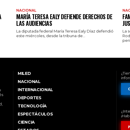
NACIONAL
NAC
A
MARÍA TERESA EALY DEFIENDE DERECHOS DE
FAM
LAS AUDIENCIAS
JUS
La diputada federal María Teresa Ealy Díaz defendió
La 
este miércoles, desde la tribuna de...
Rod
peri
MILED
¿Tie
info
NACIONAL
INTERNACIONAL
e
és
DEPORTES
d,
TECNOLOGÍA
¿Int
ESPECTÁCULOS
¡Hab
CIENCIA