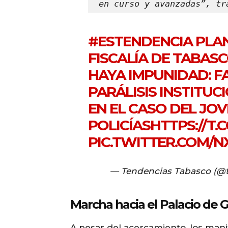
en curso y avanzadas”, tr
#ESTENDENCIA
PLAN
FISCALÍA DE TABAS
HAYA IMPUNIDAD: F
PARÁLISIS INSTITU
EN EL CASO DEL JO
POLICÍAS
HTTPS://T.
PIC.TWITTER.COM/N
— Tendencias Tabasco (@
Marcha hacia el Palacio de 
A pesar del acercamiento, los mani