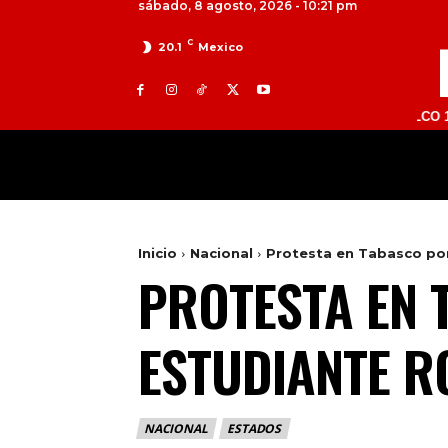
sábado, 8 agosto, 2026 - 10:21 pm
C
20.1
Mexico
TOLUCA 98.9 FM | ATLACOMULCO 104.7 FM
MILED
NACIONAL
INTERNACIONAL
Inicio
Nacional
Protesta en Tabasco por
PROTESTA EN 
ESTUDIANTE R
NACIONAL
ESTADOS