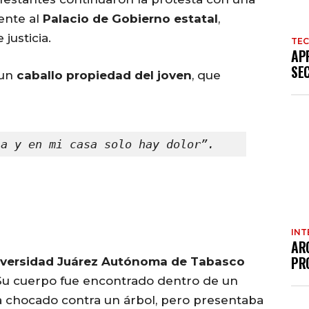
rente al
Palacio de Gobierno estatal
,
justicia.
TE
AP
SE
 un
caballo propiedad del joven
, que
ía y en mi casa solo hay dolor”.
INT
AR
PR
iversidad Juárez Autónoma de Tabasco
 Su cuerpo fue encontrado dentro de un
 chocado contra un árbol, pero presentaba