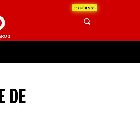
ESCRÍBENOS
O
1 FM | SAN JUAN DEL RÍO 93.1 FM | GUADALAJARA 1510 AM | LA PAZ 
ÁCULOS
CIENCIA
ESTADOS
OPINI
E DE