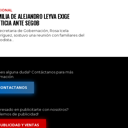
IONAL
ILIA DE ALEJANDRO LEYVA EXIGE
TICIA ANTE SEGOB
secretaria de Gobernación, Rosa Icela
ríguez, sostuvo una reunión con familiares del
odista...
nes alguna duda? Contáctanos para más
rmación.
CONTACTANOS
eresado en publicitarte con nosotros?
lemos de publicidad!
PUBLICIDAD Y VENTAS