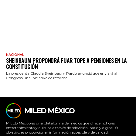
NACIONAL
SHEINBAUM PROPONDRÁ FIJAR TOPE A PENSIONES EN LA
CONSTITUCIÓN
La presidenta Claudia Sheinbaum Pardo anunció que enviará al
Congreso una iniciativa de reforma...
MILED MÉXICO
MILED México es una plataforma de medios que ofrece noticias,
entretenimiento y cultura a través de televisión, radio y digital. Su
objetivo es proporcionar información accesible y de calidad,