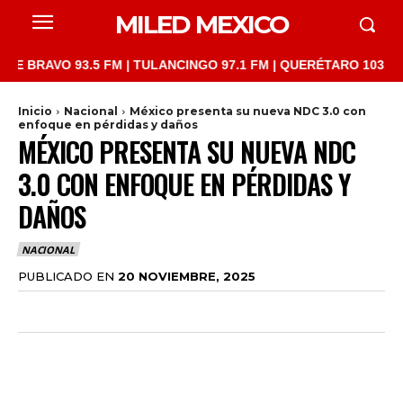
MILED MEXICO
RAVO 93.5 FM | TULANCINGO 97.1 FM | QUERÉTARO 103.1 FM | S
Inicio
Nacional
México presenta su nueva NDC 3.0 con
enfoque en pérdidas y daños
MÉXICO PRESENTA SU NUEVA NDC
3.0 CON ENFOQUE EN PÉRDIDAS Y
DAÑOS
NACIONAL
PUBLICADO EN
20 NOVIEMBRE, 2025