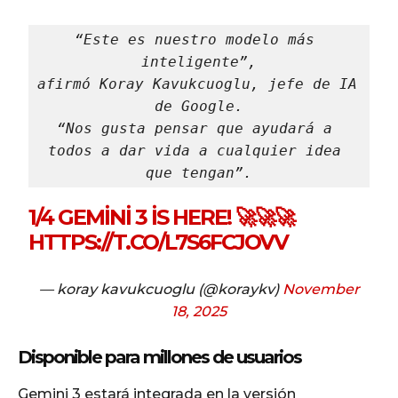
“Este es nuestro modelo más 
inteligente”,
afirmó Koray Kavukcuoglu, jefe de IA 
de Google.
“Nos gusta pensar que ayudará a 
todos a dar vida a cualquier idea 
que tengan”.
1/4 GEMINI 3 IS HERE! 🚀🚀🚀
HTTPS://T.CO/L7S6FCJOVV
— koray kavukcuoglu (@koraykv)
November
18, 2025
Disponible para millones de usuarios
Gemini 3 estará integrada en la versión