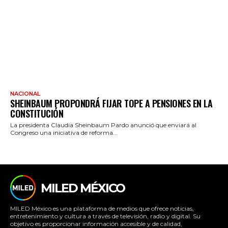
NACIONAL
SHEINBAUM PROPONDRÁ FIJAR TOPE A PENSIONES EN LA
CONSTITUCIÓN
La presidenta Claudia Sheinbaum Pardo anunció que enviará al
Congreso una iniciativa de reforma...
MILED MÉXICO
MILED México es una plataforma de medios que ofrece noticias,
entretenimiento y cultura a través de televisión, radio y digital. Su
objetivo es proporcionar información accesible y de calidad,