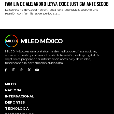
FAMILIA DE ALEJANDRO LEYVA EXIGE JUSTICIA ANTE SEGOB
La secretaria de Gobernación, Rosa Icela Rodríguez, sostuvo una
reunión con familiares del periodista...
MILED MÉXICO
MILED México es una plataforma de medios que ofrece noticias,
entretenimiento y cultura a través de televisión, radio y digital. Su
objetivo es proporcionar información accesible y de calidad,
fomentando la participación ciudadana.
MILED
NACIONAL
INTERNACIONAL
DEPORTES
TECNOLOGÍA