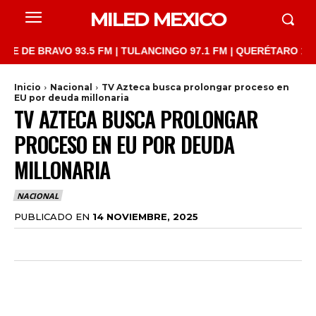
MILED MEXICO
BRAVO 93.5 FM | TULANCINGO 97.1 FM | QUERÉTARO 103.1 FM | 
Inicio
Nacional
TV Azteca busca prolongar proceso en
EU por deuda millonaria
TV AZTECA BUSCA PROLONGAR
PROCESO EN EU POR DEUDA
MILLONARIA
NACIONAL
PUBLICADO EN
14 NOVIEMBRE, 2025