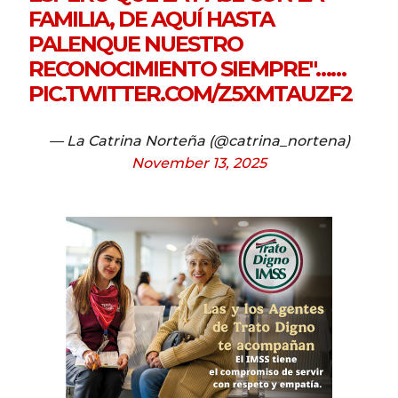
FAMILIA, DE AQUÍ HASTA
PALENQUE NUESTRO
RECONOCIMIENTO SIEMPRE"……
PIC.TWITTER.COM/Z5XMTAUZF2
— La Catrina Norteña (@catrina_nortena)
November 13, 2025