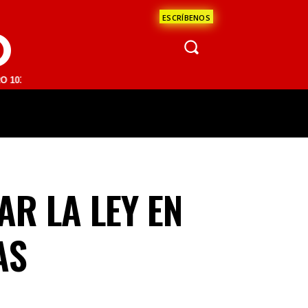
ESCRÍBENOS
O
M | SAN JUAN DEL RÍO 93.1 FM | GUADALAJARA 1510 AM | LA PAZ 95.
ÁCULOS
CIENCIA
ESTADOS
OPINI
AR LA LEY EN
AS