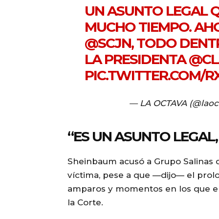
UN ASUNTO LEGAL Q
MUCHO TIEMPO. AHO
@SCJN
, TODO DENTR
LA PRESIDENTA
@CL
PIC.TWITTER.COM/
— LA OCTAVA (@laoct
“ES UN ASUNTO LEGAL,
Sheinbaum acusó a Grupo Salinas d
víctima, pese a que —dijo— el prol
amparos y momentos en los que el
la Corte.