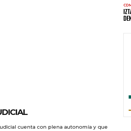
CD
IZ
DE
DICIAL
udicial cuenta con plena autonomía y que