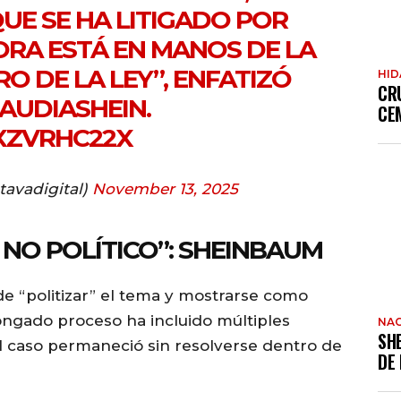
UE SE HA LITIGADO POR
RA ESTÁ EN MANOS DE LA
O DE LA LEY”, ENFATIZÓ
HI
CR
AUDIASHEIN
.
CE
RXZVRHC22X
avadigital)
November 13, 2025
 NO POLÍTICO”: SHEINBAUM
e “politizar” el tema y mostrarse como
ongado proceso ha incluido múltiples
NAC
SH
 caso permaneció sin resolverse dentro de
DE