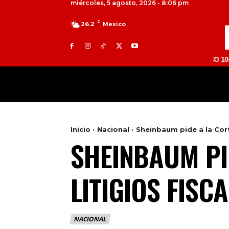
miércoles, 5 agosto, 2026 - 8:06 pm
C
26.2
Mexico
TOLUCA 98.9 FM | ATLACOMULCO 104.7 FM | 
MILED
NACIONAL
INTERNACIONAL
Inicio
Nacional
Sheinbaum pide a la Corte 
SHEINBAUM PID
LITIGIOS FISC
NACIONAL