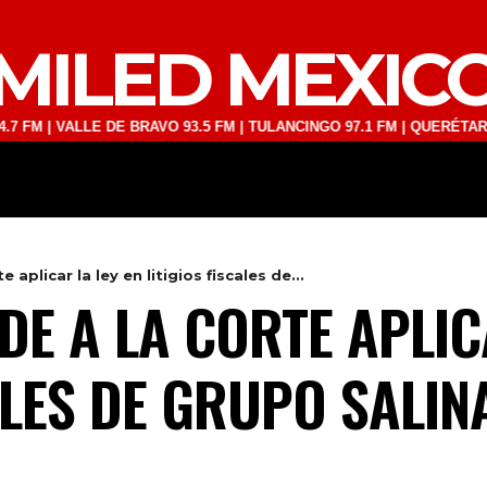
MILED MEXIC
VALLE DE BRAVO 93.5 FM | TULANCINGO 97.1 FM | QUERÉTARO 103.1 F
DEPORTES
TECNOLOGÍA
ESPECT
aplicar la ley en litigios fiscales de...
E A LA CORTE APLIC
ALES DE GRUPO SALIN