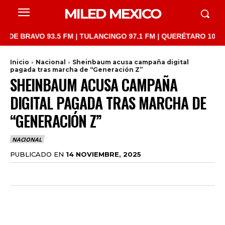
MILED MEXICO
RAVO 93.5 FM | TULANCINGO 97.1 FM | QUERÉTARO 103.1 FM | S
Inicio
Nacional
Sheinbaum acusa campaña digital
pagada tras marcha de “Generación Z”
SHEINBAUM ACUSA CAMPAÑA
DIGITAL PAGADA TRAS MARCHA DE
“GENERACIÓN Z”
NACIONAL
PUBLICADO EN
14 NOVIEMBRE, 2025