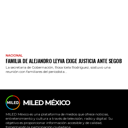
NACIONAL
FAMILIA DE ALEJANDRO LEYVA EXIGE JUSTICIA ANTE SEGOB
La secretaria de Gobernación, Rosa Icela Rodríguez, sostuvo una
reunión con familiares del periodista...
MILED MÉXICO
MILED México es una plataforma de medios que ofrece noticias,
entretenimiento y cultura a través de televisión, radio y digital. Su
objetivo es proporcionar información accesible y de calidad,
fomentando la participación ciudadana.