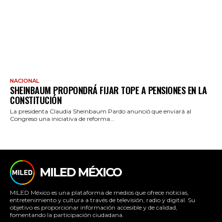
NACIONAL
SHEINBAUM PROPONDRÁ FIJAR TOPE A PENSIONES EN LA
CONSTITUCIÓN
La presidenta Claudia Sheinbaum Pardo anunció que enviará al
Congreso una iniciativa de reforma...
MILED MÉXICO
MILED México es una plataforma de medios que ofrece noticias,
entretenimiento y cultura a través de televisión, radio y digital. Su
objetivo es proporcionar información accesible y de calidad,
fomentando la participación ciudadana.