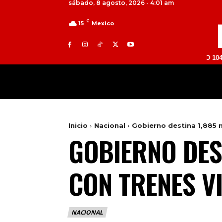
sábado, 8 agosto, 2026 - 4:01 am
C
15
Mexico
TOLUCA 98.9 FM | ATLACOMULCO 104.7 FM | V
MILED
NACIONAL
INTERNACIONAL
Inicio
Nacional
Gobierno destina 1,885 
GOBIERNO DES
CON TRENES V
NACIONAL