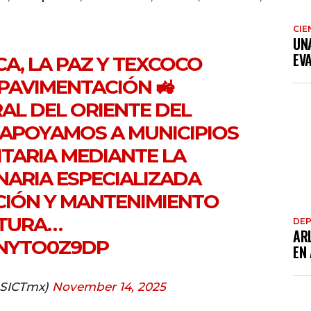
CIE
UN
EV
CA, LA PAZ Y TEXCOCO
PAVIMENTACIÓN 🚜
RAL DEL ORIENTE DEL
 APOYAMOS A MUNICIPIOS
ITARIA MEDIANTE LA
ARIA ESPECIALIZADA
CIÓN Y MANTENIMIENTO
CTURA…
DE
AR
VNYTO0Z9DP
EN
@SICTmx)
November 14, 2025