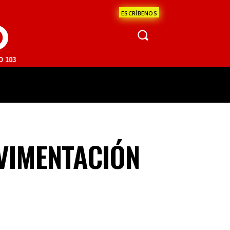
ESCRÍBENOS
O
 | SAN JUAN DEL RÍO 93.1 FM | GUADALAJARA 1510 AM | LA PAZ 95.1
ÁCULOS
CIENCIA
ESTADOS
OPINI
AVIMENTACIÓN