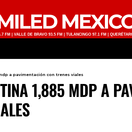
MILED MEXIC
ALLE DE BRAVO 93.5 FM | TULANCINGO 97.1 FM | QUERÉTARO 103.1 FM
DEPORTES
TECNOLOGÍA
ESPECT
mdp a pavimentación con trenes viales
TINA 1,885 MDP A P
IALES