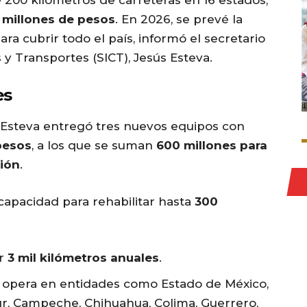
 200 kilómetros de carreteras en 16 estados,
 millones de pesos
. En 2026, se prevé la
ara cubrir todo el país, informó el secretario
y Transportes (SICT), Jesús Esteva.
es
 Esteva entregó tres nuevos equipos con
pesos
, a los que se suman
600 millones para
ción
.
capacidad para rehabilitar hasta
300
er
3 mil kilómetros anuales
.
a opera en entidades como Estado de México,
Sur, Campeche, Chihuahua, Colima, Guerrero,