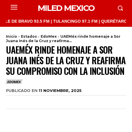
MILED MEXICO
E BRAVO 93.5 FM | TULANCINGO 97.1 FM | QUERÉTARO 103.1 FM 
Inicio
Estados
EdoMex
UAEMéx rinde homenaje a Sor
Juana Inés de la Cruz y reafirma...
UAEMÉX RINDE HOMENAJE A SOR
JUANA INÉS DE LA CRUZ Y REAFIRMA
SU COMPROMISO CON LA INCLUSIÓN
EDOMEX
PUBLICADO EN
11 NOVIEMBRE, 2025