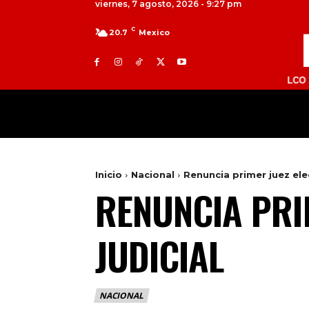
viernes, 7 agosto, 2026 - 9:27 pm
C
20.7
Mexico
TOLUCA 98.9 FM | ATLACOMULCO 104.7 FM
MILED
NACIONAL
INTERNACIONAL
Inicio
Nacional
Renuncia primer juez ele
RENUNCIA PRI
JUDICIAL
NACIONAL