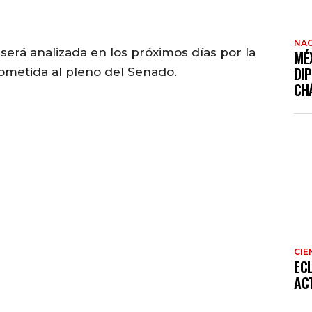
NAC
erá analizada en los próximos días por la
MÉ
DI
sometida al pleno del Senado.
CH
CIE
EC
AC