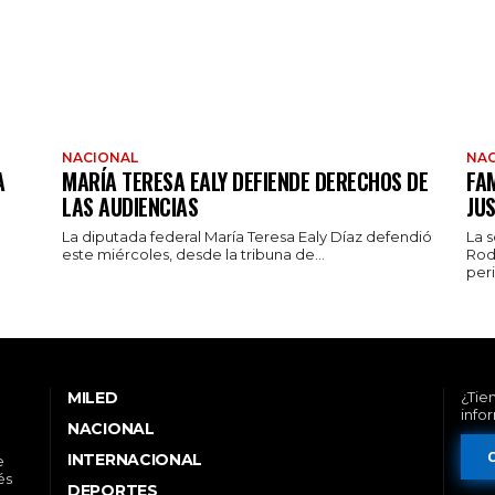
NACIONAL
NAC
A
MARÍA TERESA EALY DEFIENDE DERECHOS DE
FAM
LAS AUDIENCIAS
JUS
La diputada federal María Teresa Ealy Díaz defendió
La 
este miércoles, desde la tribuna de...
Rod
peri
MILED
¿Tie
info
NACIONAL
INTERNACIONAL
e
és
DEPORTES