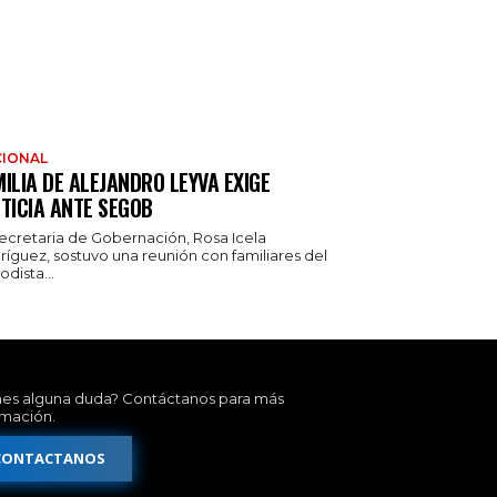
IONAL
ILIA DE ALEJANDRO LEYVA EXIGE
TICIA ANTE SEGOB
secretaria de Gobernación, Rosa Icela
ríguez, sostuvo una reunión con familiares del
odista...
nes alguna duda? Contáctanos para más
rmación.
CONTACTANOS