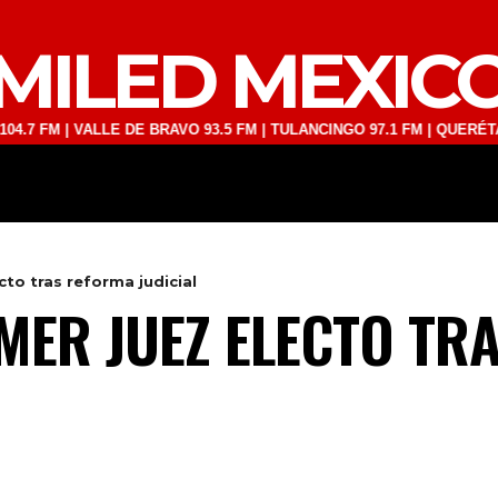
MILED MEXIC
 | VALLE DE BRAVO 93.5 FM | TULANCINGO 97.1 FM | QUERÉTARO 103.
DEPORTES
TECNOLOGÍA
ESPECT
cto tras reforma judicial
MER JUEZ ELECTO TR