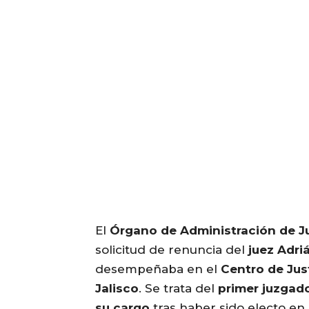
El
Órgano de Administración de Ju
solicitud de renuncia del
juez Adri
desempeñaba en el
Centro de Jus
Jalisco
. Se trata del
primer juzgad
su cargo
tras haber sido electo en e