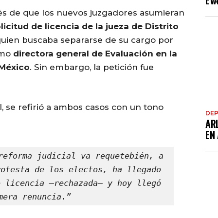
EV
és de que los nuevos juzgadores asumieran
licitud de licencia de la jueza de Distrito
 quien buscaba separarse de su cargo por
omo
directora general de Evaluación en la
 México
. Sin embargo, la petición fue
RI, se refirió a ambos casos con un tono
DE
AR
EN
reforma judicial va requetebién, a 
otesta de los electos, ha llegado 
 licencia —rechazada— y hoy llegó 
mera renuncia.”