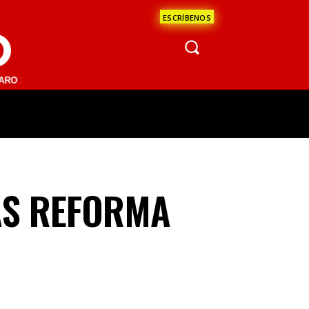
ESCRÍBENOS
O
1 FM | SAN JUAN DEL RÍO 93.1 FM | GUADALAJARA 1510 AM | LA PAZ 
ÁCULOS
CIENCIA
ESTADOS
OPINI
AS REFORMA