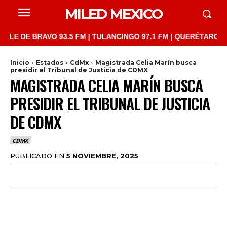
MILED MEXICO
E BRAVO 93.5 FM | TULANCINGO 97.1 FM | QUERÉTARO 103.1 FM 
Inicio
Estados
CdMx
Magistrada Celia Marín busca
presidir el Tribunal de Justicia de CDMX
MAGISTRADA CELIA MARÍN BUSCA
PRESIDIR EL TRIBUNAL DE JUSTICIA
DE CDMX
CDMX
PUBLICADO EN
5 NOVIEMBRE, 2025