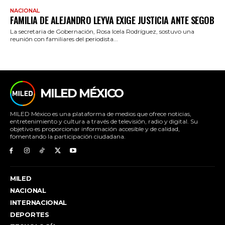
NACIONAL
FAMILIA DE ALEJANDRO LEYVA EXIGE JUSTICIA ANTE SEGOB
La secretaria de Gobernación, Rosa Icela Rodríguez, sostuvo una
reunión con familiares del periodista...
MILED MÉXICO
MILED México es una plataforma de medios que ofrece noticias,
entretenimiento y cultura a través de televisión, radio y digital. Su
objetivo es proporcionar información accesible y de calidad,
fomentando la participación ciudadana.
MILED
NACIONAL
INTERNACIONAL
DEPORTES