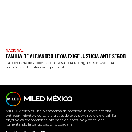
NACIONAL
FAMILIA DE ALEJANDRO LEYVA EXIGE JUSTICIA ANTE SEGOB
La secretaria de Gobernación, Rosa Icela Rodríguez, sostuvo una
reunión con familiares del periodista...
MILED MÉXICO
MILED México es una plataforma de medios que ofrece noticias,
entretenimiento y cultura a través de televisión, radio y digital. Su
objetivo es proporcionar información accesible y de calidad,
fomentando la participación ciudadana.