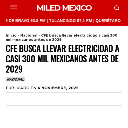
MILED MEXICO
 BRAVO 93.5 FM | TULANCINGO 97.1 FM | QUERÉTARO 103.1 FM | 
Inicio
Nacional
CFE busca llevar electricidad a casi 300
mil mexicanos antes de 2029
CFE BUSCA LLEVAR ELECTRICIDAD A
CASI 300 MIL MEXICANOS ANTES DE
2029
NACIONAL
PUBLICADO EN
4 NOVIEMBRE, 2025