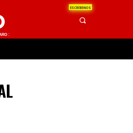
ESCRÍBENOS
O
 FM | SAN JUAN DEL RÍO 93.1 FM | GUADALAJARA 1510 AM | LA PAZ 9
ÁCULOS
CIENCIA
ESTADOS
OPINI
AL