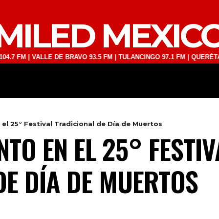
MILED MEXIC
| VALLE DE BRAVO 93.5 FM | TULANCINGO 97.1 FM | QUERÉTARO 103.1
DEPORTES
TECNOLOGÍA
ESPECT
el 25° Festival Tradicional de Día de Muertos
TO EN EL 25° FESTIV
DE DÍA DE MUERTOS