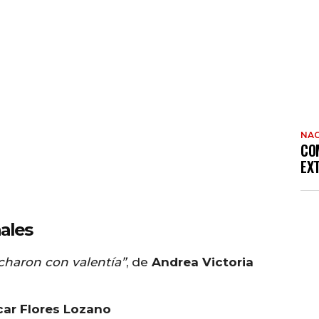
NAC
CO
EX
nales
charon con valentía”
, de
Andrea Victoria
ar Flores Lozano