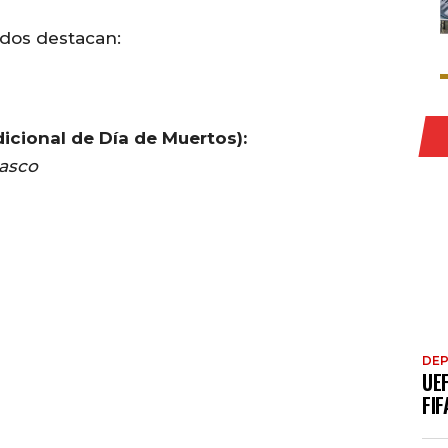
dos destacan:
adicional de Día de Muertos):
lasco
DE
UE
FIF