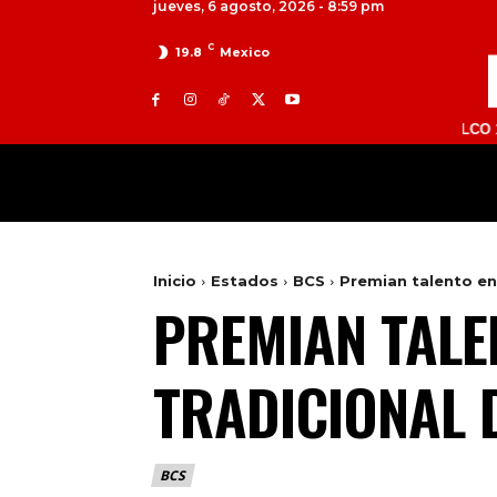
jueves, 6 agosto, 2026 - 8:59 pm
C
19.8
Mexico
TOLUCA 98.9 FM | ATLACOMULCO 104.7 FM 
MILED
NACIONAL
INTERNACIONAL
Inicio
Estados
BCS
Premian talento en 
PREMIAN TALEN
TRADICIONAL 
BCS