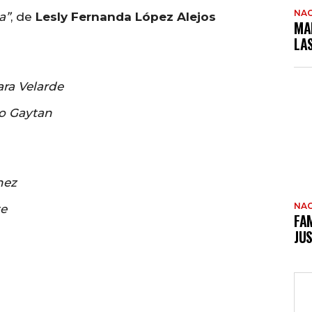
NAC
a”
, de
Lesly Fernanda López Alejos
MA
LA
ra Velarde
o Gaytan
hez
NAC
te
FAM
JUS