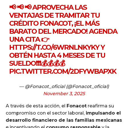
📢 📢 📢 APROVECHA LAS
VENTAJAS DE TRAMITAR TU
CRÉDITO FONACOT, ¡EL MÁS
BARATO DEL MERCADO! AGENDA
UNA CITA 👉
HTTPS://T.CO/6WRNLNKYKY
Y
OBTÉN HASTA 4 MESES DE TU
SUELDO❗❗❗💰💰💰💰
PIC.TWITTER.COM/2DFYWBAPXK
— @Fonacot_oficial (@Fonacot_oficial)
November 3, 2025
A través de esta acción, el
Fonacot
reafirma su
compromiso con el sector laboral,
impulsando el
desarrollo financiero de las familias mexicanas
e incentivando el
consumo responsable
y la