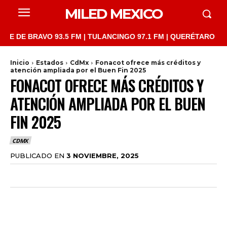
MILED MEXICO
 BRAVO 93.5 FM | TULANCINGO 97.1 FM | QUERÉTARO 103.1 FM |
Inicio
Estados
CdMx
Fonacot ofrece más créditos y
atención ampliada por el Buen Fin 2025
FONACOT OFRECE MÁS CRÉDITOS Y
ATENCIÓN AMPLIADA POR EL BUEN
FIN 2025
CDMX
PUBLICADO EN
3 NOVIEMBRE, 2025