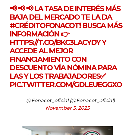
📢 📢 📢 LA TASA DE INTERÉS MÁS
BAJA DEL MERCADO TE LA DA
#CRÉDITOFONACOT
❗️ BUSCA MÁS
INFORMACIÓN 👉
HTTPS://T.CO/BKC3LACYDY
Y
ACCEDE AL MEJOR
FINANCIAMIENTO CON
DESCUENTO VÍA NÓMINA PARA
LAS Y LOS TRABAJADORES✅
PIC.TWITTER.COM/GDLEUEGGXO
— @Fonacot_oficial (@Fonacot_oficial)
November 3, 2025