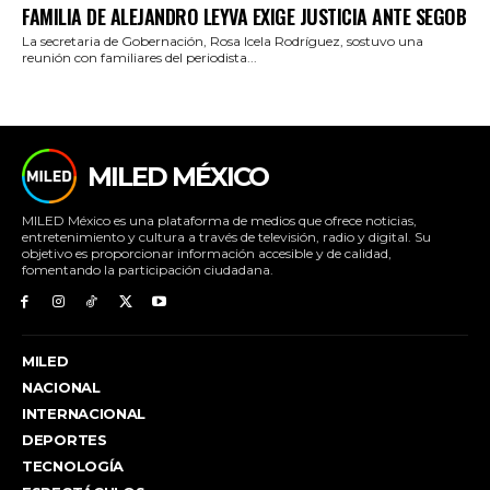
FAMILIA DE ALEJANDRO LEYVA EXIGE JUSTICIA ANTE SEGOB
La secretaria de Gobernación, Rosa Icela Rodríguez, sostuvo una
reunión con familiares del periodista...
MILED MÉXICO
MILED México es una plataforma de medios que ofrece noticias,
entretenimiento y cultura a través de televisión, radio y digital. Su
objetivo es proporcionar información accesible y de calidad,
fomentando la participación ciudadana.
MILED
NACIONAL
INTERNACIONAL
DEPORTES
TECNOLOGÍA