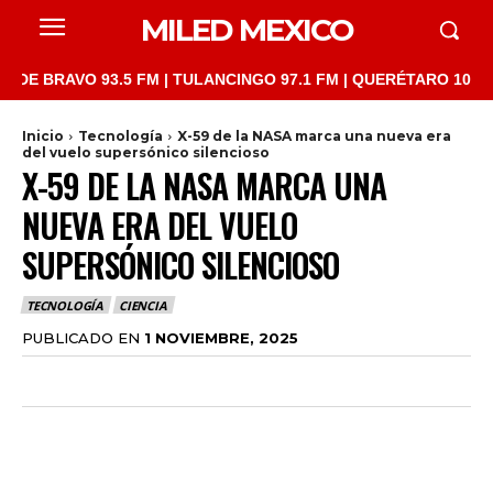
MILED MEXICO
AVO 93.5 FM | TULANCINGO 97.1 FM | QUERÉTARO 103.1 FM | SA
Inicio
Tecnología
X-59 de la NASA marca una nueva era
del vuelo supersónico silencioso
X-59 DE LA NASA MARCA UNA
NUEVA ERA DEL VUELO
SUPERSÓNICO SILENCIOSO
TECNOLOGÍA
CIENCIA
PUBLICADO EN
1 NOVIEMBRE, 2025