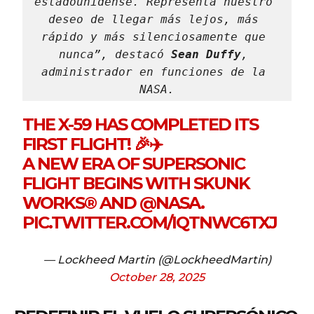
estadounidense. Representa nuestro 
deseo de llegar más lejos, más 
rápido y más silenciosamente que 
nunca”, destacó 
Sean Duffy
, 
administrador en funciones de la 
NASA.
THE X-59 HAS COMPLETED ITS
FIRST FLIGHT! 🎉✈️
A NEW ERA OF SUPERSONIC
FLIGHT BEGINS WITH SKUNK
WORKS® AND
@NASA
.
PIC.TWITTER.COM/IQTNWC6TXJ
— Lockheed Martin (@LockheedMartin)
October 28, 2025