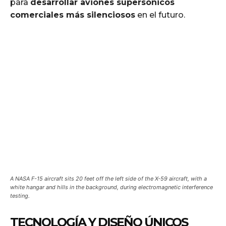
para
desarrollar aviones supersónicos
comerciales más silenciosos
en el futuro.
A NASA F-15 aircraft sits 20 feet off the left side of the X-59 aircraft, with a
white hangar and hills in the background, during electromagnetic interference
testing.
TECNOLOGÍA Y DISEÑO ÚNICOS