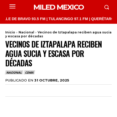
MILED MEXICO
DE BRAVO 93.5 FM | TULANCINGO 97.1 FM | QUERÉTARO 103.1 FM
Inicio
Nacional
Vecinos de Iztapalapa reciben agua sucia
y escasa por décadas
VECINOS DE IZTAPALAPA RECIBEN
AGUA SUCIA Y ESCASA POR
DÉCADAS
NACIONAL
CDMX
PUBLICADO EN
31 OCTUBRE, 2025