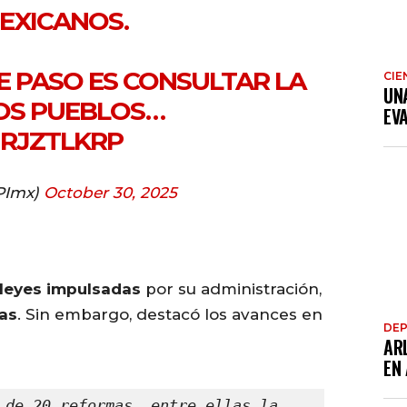
EXICANOS.
TE PASO ES CONSULTAR LA
CIE
UN
LOS PUEBLOS…
EV
JRJZTLKRP
PImx)
October 30, 2025
 leyes impulsadas
por su administración,
as
. Sin embargo, destacó los avances en
DE
AR
EN
 de 20 reformas, entre ellas la 