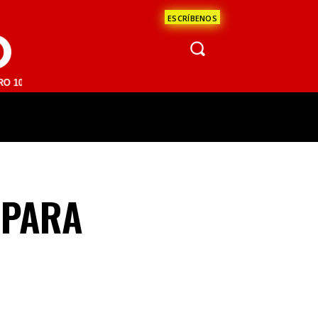
ESCRÍBENOS
O
 FM | SAN JUAN DEL RÍO 93.1 FM | GUADALAJARA 1510 AM | LA PAZ 
ÁCULOS
CIENCIA
ESTADOS
OPINI
 PARA