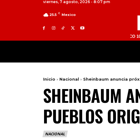
viernes, 7 agosto, 2026 - 8:07 pm
C
25.5
Mexico
TOLUCA 98.9 FM | ATLACOMULCO 104.7 FM 
MILED
NACIONAL
INTERNACIONAL
Inicio
Nacional
Sheinbaum anuncia próxi
SHEINBAUM AN
PUEBLOS ORIG
NACIONAL