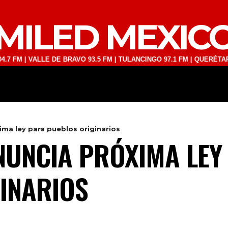
MILED MEXIC
| VALLE DE BRAVO 93.5 FM | TULANCINGO 97.1 FM | QUERÉTARO 103.1
DEPORTES
TECNOLOGÍA
ESPECT
ma ley para pueblos originarios
UNCIA PRÓXIMA LEY
INARIOS