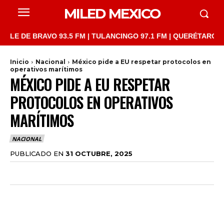
MILED MEXICO
DE BRAVO 93.5 FM | TULANCINGO 97.1 FM | QUERÉTARO 103.1 FM
Inicio
Nacional
México pide a EU respetar protocolos en
operativos marítimos
MÉXICO PIDE A EU RESPETAR
PROTOCOLOS EN OPERATIVOS
MARÍTIMOS
NACIONAL
PUBLICADO EN
31 OCTUBRE, 2025