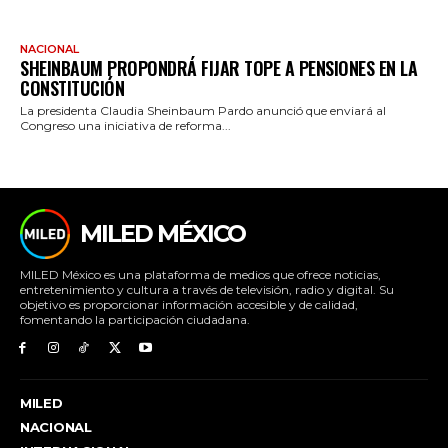
NACIONAL
SHEINBAUM PROPONDRÁ FIJAR TOPE A PENSIONES EN LA
CONSTITUCIÓN
La presidenta Claudia Sheinbaum Pardo anunció que enviará al
Congreso una iniciativa de reforma...
MILED MÉXICO
MILED México es una plataforma de medios que ofrece noticias,
entretenimiento y cultura a través de televisión, radio y digital. Su
objetivo es proporcionar información accesible y de calidad,
fomentando la participación ciudadana.
MILED
NACIONAL