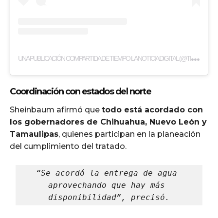
U
NA PUBLICACIÓN COMPARTIDA DE TIEMPO LA NOTICIA DIGITAL (@TIEMPO.COM.MX)
Coordinación con estados del norte
Sheinbaum afirmó que
todo está acordado con
los gobernadores de Chihuahua, Nuevo León y
Tamaulipas
, quienes participan en la planeación
del cumplimiento del tratado.
“Se acordó la entrega de agua 
aprovechando que hay más 
disponibilidad”, precisó.