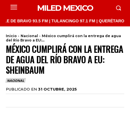
MILED MEXICO
E BRAVO 93.5 FM | TULANCINGO 97.1 FM | QUERÉTARO 103.1 FM 
Inicio
Nacional
México cumplirá con la entrega de agua
del Río Bravo a EU:...
MÉXICO CUMPLIRÁ CON LA ENTREGA
DE AGUA DEL RÍO BRAVO A EU:
SHEINBAUM
NACIONAL
PUBLICADO EN
31 OCTUBRE, 2025