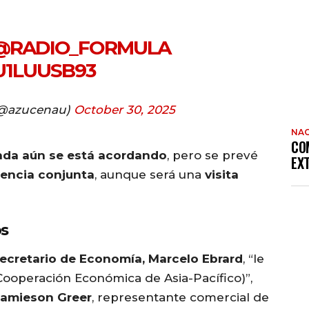
@RADIO_FORMULA
U1LUUSB93
(@azucenau)
October 30, 2025
NAC
CO
da aún se está acordando
, pero se prevé
EX
encia conjunta
, aunque será una
visita
s
ecretario de Economía, Marcelo Ebrard
, “le
Cooperación Económica de Asia-Pacífico)”,
Jamieson Greer
, representante comercial de