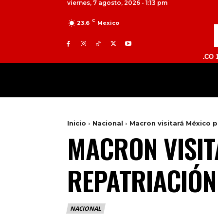
viernes, 7 agosto, 2026 - 1:13 pm
C
23.6
Mexico
TOLUCA 98.9 FM | ATLACOMULCO 104.7 FM 
MILED
NACIONAL
INTERNACIONAL
Inicio
Nacional
Macron visitará México p
MACRON VISIT
REPATRIACIÓN
NACIONAL