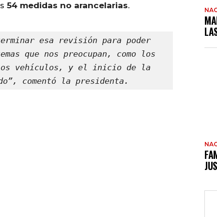
as
54 medidas no arancelarias
.
NAC
MA
LA
erminar esa revisión para poder 
emas que nos preocupan, como los 
os vehículos, y el inicio de la 
do”, comentó la presidenta.
NAC
FAM
JUS