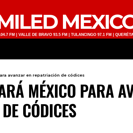
MILED MEXIC
| VALLE DE BRAVO 93.5 FM | TULANCINGO 97.1 FM | QUERÉTARO 103.1
DEPORTES
TECNOLOGÍA
ESPECT
ara avanzar en repatriación de códices
ARÁ MÉXICO PARA A
 DE CÓDICES