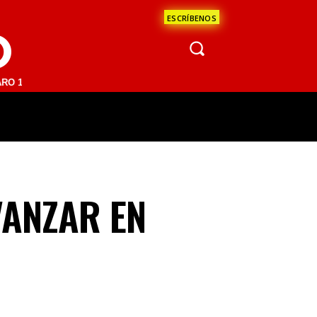
ESCRÍBENOS
O
 FM | SAN JUAN DEL RÍO 93.1 FM | GUADALAJARA 1510 AM | LA PAZ 9
ÁCULOS
CIENCIA
ESTADOS
OPINI
VANZAR EN