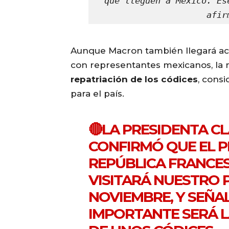
que lleguen a México. Es
afir
Aunque Macron también llegará 
con representantes mexicanos, la
repatriación de los códices
, consi
para el país.
🔴LA PRESIDENTA C
CONFIRMÓ QUE EL P
REPÚBLICA FRANCE
VISITARÁ NUESTRO P
NOVIEMBRE, Y SEÑA
IMPORTANTE SERÁ L