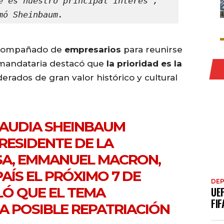
e es nuestro principal interés”, 
mó Sheinbaum.
acompañado de
empresarios
para reunirse
 mandataria destacó que
la prioridad es la
derados de gran valor histórico y cultural
LAUDIA SHEINBAUM
RESIDENTE DE LA
SA, EMMANUEL MACRON,
AÍS EL PRÓXIMO 7 DE
DE
LÓ QUE EL TEMA
UE
FIF
A POSIBLE REPATRIACIÓN