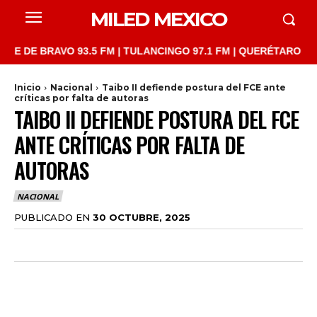
MILED MEXICO
 BRAVO 93.5 FM | TULANCINGO 97.1 FM | QUERÉTARO 103.1 FM |
Inicio
Nacional
Taibo II defiende postura del FCE ante
críticas por falta de autoras
TAIBO II DEFIENDE POSTURA DEL FCE
ANTE CRÍTICAS POR FALTA DE
AUTORAS
NACIONAL
PUBLICADO EN
30 OCTUBRE, 2025