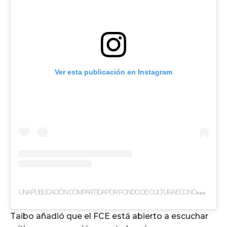
Ver esta publicación en Instagram
U
NA PUBLICACIÓN COMPARTIDA POR FONDO DE CULTURA ECONÓMICA (@FCEMEXICO)
Taibo añadió que el FCE está abierto a escuchar