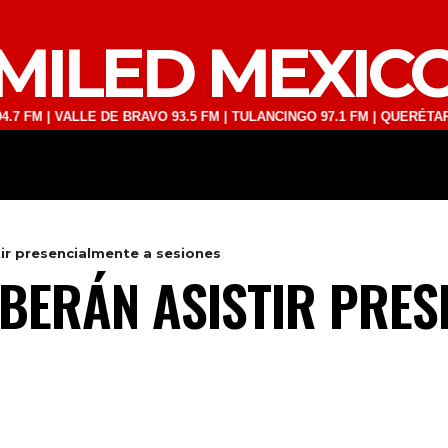
MILED MEXIC
VALLE DE BRAVO 93.5 FM | TULANCINGO 97.1 FM | QUERÉTARO 103.1 
DEPORTES
TECNOLOGÍA
ESPECT
ir presencialmente a sesiones
BERÁN ASISTIR PRES