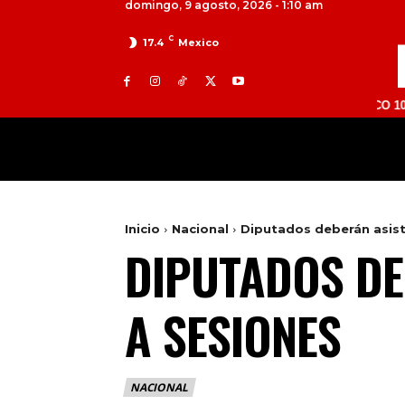
domingo, 9 agosto, 2026 - 1:10 am
C
17.4
Mexico
TOLUCA 98.9 FM | ATLACOMULCO 104.7 FM | 
MILED
NACIONAL
INTERNACIONAL
Inicio
Nacional
Diputados deberán asist
DIPUTADOS DE
A SESIONES
NACIONAL