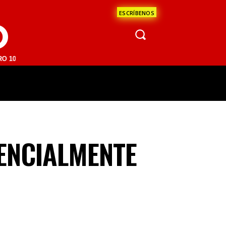
ESCRÍBENOS
O
FM | SAN JUAN DEL RÍO 93.1 FM | GUADALAJARA 1510 AM | LA PAZ 95
ÁCULOS
CIENCIA
ESTADOS
OPINI
ENCIALMENTE