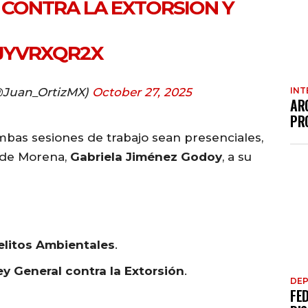
 CONTRA LA EXTORSIÓN Y
VJYVRXQR2X
(@Juan_OrtizMX)
October 27, 2025
INT
AR
PR
bas sesiones de trabajo sean presenciales,
 de Morena,
Gabriela Jiménez Godoy
, a su
elitos Ambientales
.
y General contra la Extorsión
.
DE
FE