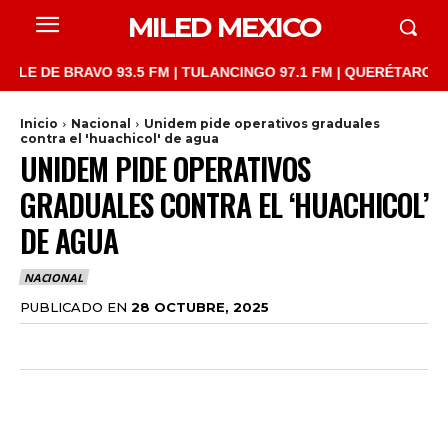
MILED MEXICO
DE BRAVO 93.5 FM | TULANCINGO 97.1 FM | QUERÉTARO 103.1 FM
Inicio
Nacional
Unidem pide operativos graduales
contra el 'huachicol' de agua
UNIDEM PIDE OPERATIVOS
GRADUALES CONTRA EL ‘HUACHICOL’
DE AGUA
NACIONAL
PUBLICADO EN
28 OCTUBRE, 2025