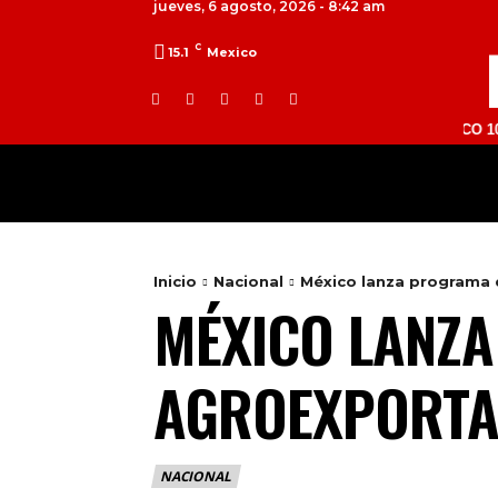
jueves, 6 agosto, 2026 - 8:42 am
C
15.1
Mexico
TOLUCA 98.9 FM | ATLACOMULCO 104.7 FM 
MILED
NACIONAL
INTERNACIONAL
Inicio
Nacional
México lanza programa 
MÉXICO LANZ
AGROEXPORTAC
NACIONAL