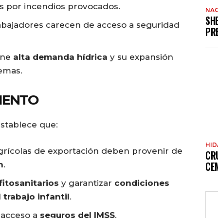
as por incendios provocados.
NAC
SH
bajadores carecen de acceso a seguridad
PR
iene
alta demanda hídrica
y su expansión
temas.
IENTO
stablece que:
HI
grícolas de exportación deben provenir de
CR
CE
n
.
fitosanitarios
y garantizar
condiciones
l
trabajo infantil
.
n acceso a
seguros del IMSS
.