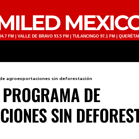
MILED MEXIC
| VALLE DE BRAVO 93.5 FM | TULANCINGO 97.1 FM | QUERÉTARO 103.1
DEPORTES
TECNOLOGÍA
ESPEC
de agroexportaciones sin deforestación
A PROGRAMA DE
IONES SIN DEFORES