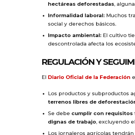
hectáreas deforestadas
, algun
Informalidad laboral:
Muchos tra
social y derechos básicos.
Impacto ambiental:
El cultivo t
descontrolada afecta los ecosis
REGULACIÓN Y SEGUIM
El
Diario Oficial de la Federación
e
Los productos y subproductos a
terrenos libres de deforestació
Se debe
cumplir con requisitos 
dignas de trabajo
, excluyendo e
Los jornaleros agrícolas tendrá