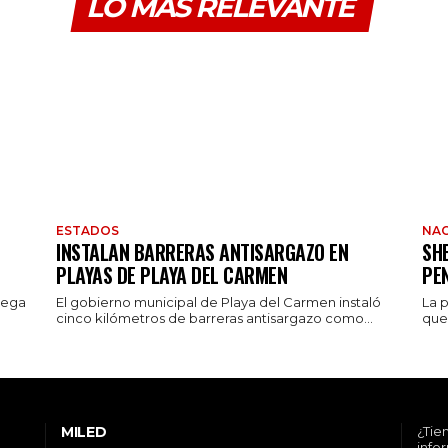
LO MÁS RELEVANTE
ESTADOS
NAC
INSTALAN BARRERAS ANTISARGAZO EN
SH
PLAYAS DE PLAYA DEL CARMEN
PE
rega
El gobierno municipal de Playa del Carmen instaló
La 
cinco kilómetros de barreras antisargazo como...
que 
MILED
¿Tie
info