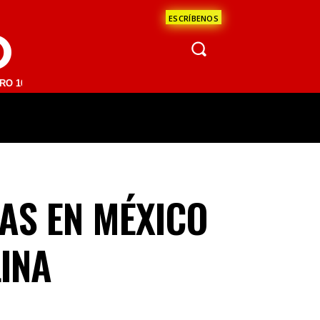
ESCRÍBENOS
O
FM | SAN JUAN DEL RÍO 93.1 FM | GUADALAJARA 1510 AM | LA PAZ 95
ÁCULOS
CIENCIA
ESTADOS
OPINI
AS EN MÉXICO
LINA