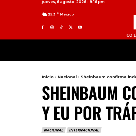
jueves, 6 agosto, 2026 - 8:16 pm
C
25.3
Mexico
TOLUCA 98.9 FM | ATLACOMULCO 104.7 FM |
MILED
NACIONAL
INTERNACIONAL
Inicio
Nacional
Sheinbaum confirma indag
SHEINBAUM CO
Y EU POR TRÁF
NACIONAL
INTERNACIONAL