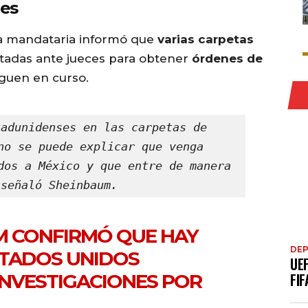
nes
la mandataria informó que
varias carpetas
tadas ante jueces para obtener
órdenes de
iguen en curso.
adunidenses en las carpetas de 
no se puede explicar que venga 
dos a México y que entre de manera 
 señaló Sheinbaum.
M CONFIRMÓ QUE HAY
DE
STADOS UNIDOS
UE
INVESTIGACIONES POR
FIF