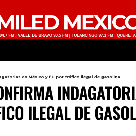
MILED MEXIC
 VALLE DE BRAVO 93.5 FM | TULANCINGO 97.1 FM | QUERÉTARO 103.1 
DEPORTES
TECNOLOGÍA
ESPECT
atorias en México y EU por tráfico ilegal de gasolina
NFIRMA INDAGATORI
ICO ILEGAL DE GASO