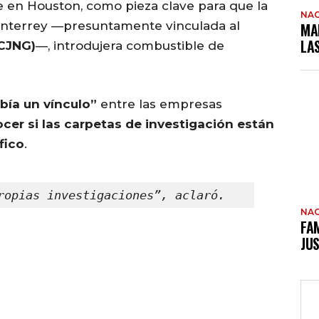
e en Houston, como pieza clave para que la
NAC
onterrey —presuntamente vinculada al
MA
LA
(CJNG)
—, introdujera combustible de
abía un vínculo”
entre las empresas
cer si las carpetas de investigación están
fico
.
ropias investigaciones”, aclaró.
NAC
FAM
JUS