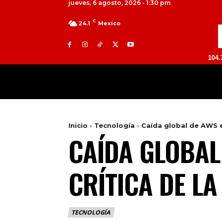
jueves, 6 agosto, 2026 - 1:30 pm
C
24.1
Mexico
TOLUCA 98.9 FM | ATLACOMULCO 104.7 FM | VA
MILED
NACIONAL
INTERNACIONAL
Inicio
Tecnología
Caída global de AWS e
CAÍDA GLOBAL
CRÍTICA DE LA
TECNOLOGÍA