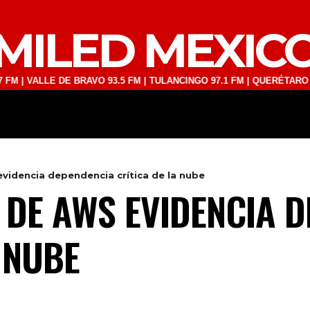
MILED MEXIC
LLE DE BRAVO 93.5 FM | TULANCINGO 97.1 FM | QUERÉTARO 103.1 FM 
DEPORTES
TECNOLOGÍA
ESPECT
videncia dependencia crítica de la nube
 DE AWS EVIDENCIA 
 NUBE