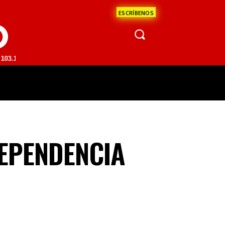
ESCRÍBENOS
O
| SAN JUAN DEL RÍO 93.1 FM | GUADALAJARA 1510 AM | LA PAZ 95.1 
ÁCULOS
CIENCIA
ESTADOS
OPINI
DEPENDENCIA