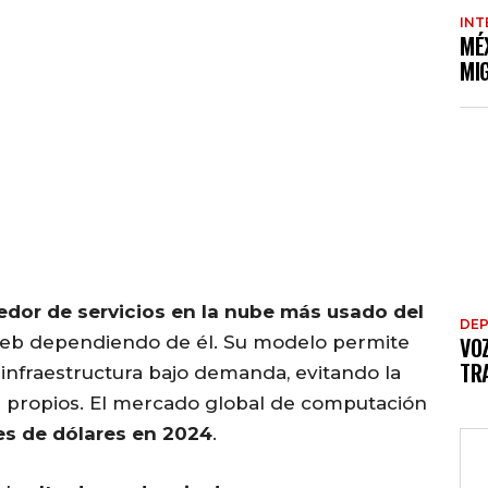
INT
MÉ
MI
edor de servicios en la nube más usado del
DE
s web dependiendo de él. Su modelo permite
VO
TRA
infraestructura bajo demanda, evitando la
 propios. El mercado global de computación
es de dólares en 2024
.