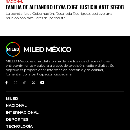
NACIONAL
FAMILIA DE ALEJANDRO LEYVA EXIGE JUSTICIA ANTE SEGOB
La secretaria de Gobernación, Rosa Icela Rodríguez, sostuvo una
reunión con familiares del periodista...
MILED MÉXICO
MILED México es una plataforma de medios que ofrece noticias,
entretenimiento y cultura a través de televisión, radio y digital. Su
objetivo es proporcionar información accesible y de calidad,
fomentando la participación ciudadana.
MILED
NACIONAL
INTERNACIONAL
DEPORTES
TECNOLOGÍA