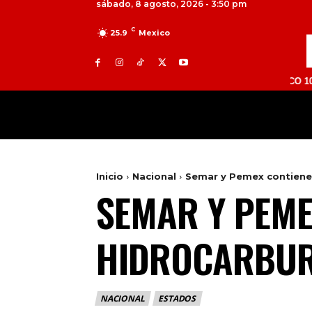
sábado, 8 agosto, 2026 - 3:50 pm
C
25.9
Mexico
TOLUCA 98.9 FM | ATLACOMULCO 104.7 FM | 
MILED
NACIONAL
INTERNACIONAL
Inicio
Nacional
Semar y Pemex contiene
SEMAR Y PEME
HIDROCARBUR
NACIONAL
ESTADOS