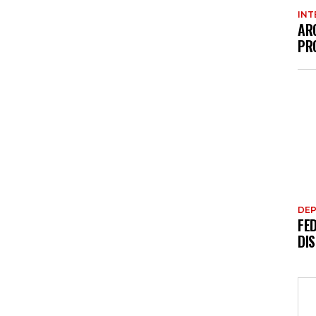
INT
AR
PR
DE
FE
DI