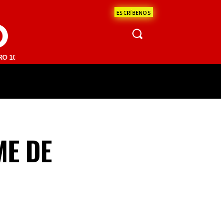
ESCRÍBENOS
O
M | SAN JUAN DEL RÍO 93.1 FM | GUADALAJARA 1510 AM | LA PAZ 95.
ÁCULOS
CIENCIA
ESTADOS
OPINI
ME DE