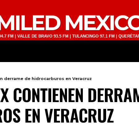
MILED MEXIC
VALLE DE BRAVO 93.5 FM | TULANCINGO 97.1 FM | QUERÉTARO 103.1 F
DEPORTES
TECNOLOGÍA
ESPECT
n derrame de hidrocarburos en Veracruz
X CONTIENEN DERRA
OS EN VERACRUZ