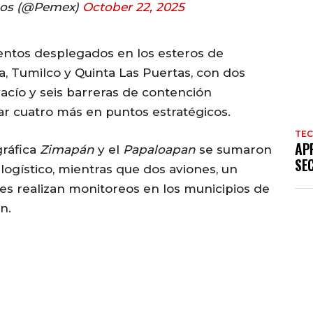
nos (@Pemex)
October 22, 2025
mentos desplegados en los esteros de
, Tumilco y Quinta Las Puertas, con dos
acío y seis barreras de contención
ar cuatro más en puntos estratégicos.
TE
AP
gráfica
Zimapán
y el
Papaloapan
se sumaron
SE
logístico, mientras que dos aviones, un
es realizan monitoreos en los municipios de
n.