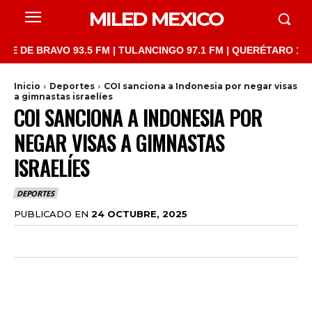
MILED MEXICO
 BRAVO 93.5 FM | TULANCINGO 97.1 FM | QUERÉTARO 103.1 FM |
Inicio
Deportes
COI sanciona a Indonesia por negar visas
a gimnastas israelíes
COI SANCIONA A INDONESIA POR
NEGAR VISAS A GIMNASTAS
ISRAELÍES
DEPORTES
PUBLICADO EN
24 OCTUBRE, 2025