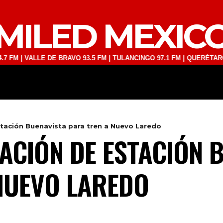
MILED MEXIC
ALLE DE BRAVO 93.5 FM | TULANCINGO 97.1 FM | QUERÉTARO 103.1 FM
DEPORTES
TECNOLOGÍA
ESPECT
tación Buenavista para tren a Nuevo Laredo
ACIÓN DE ESTACIÓN 
NUEVO LAREDO