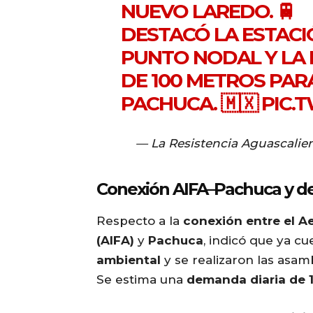
NUEVO LAREDO. 🚆
DESTACÓ LA ESTAC
PUNTO NODAL Y LA L
DE 100 METROS PAR
PACHUCA. 🇲🇽
PIC.
— La Resistencia Aguascalie
Conexión AIFA–Pachuca y 
Respecto a la
conexión entre el A
(AIFA)
y
Pachuca
, indicó que ya c
ambiental
y se realizaron las asam
Se estima una
demanda diaria de 1