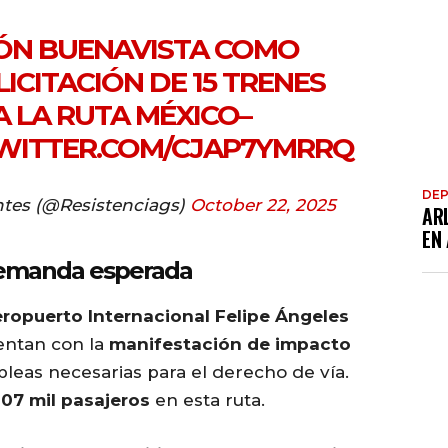
IÓN BUENAVISTA COMO
ICITACIÓN DE 15 TRENES
A LA RUTA MÉXICO–
TWITTER.COM/CJAP7YMRRQ
DE
ntes (@Resistenciags)
October 22, 2025
AR
EN
demanda esperada
eropuerto Internacional Felipe Ángeles
uentan con la
manifestación de impacto
bleas necesarias para el derecho de vía.
07 mil pasajeros
en esta ruta.