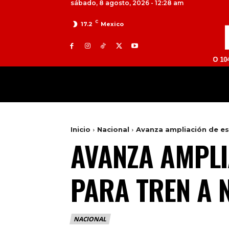
sábado, 8 agosto, 2026 - 12:28 am
C
17.2
Mexico
TOLUCA 98.9 FM | ATLACOMULCO 104.7 FM | V
MILED
NACIONAL
INTERNACIONAL
Inicio
Nacional
Avanza ampliación de es
AVANZA AMPLI
PARA TREN A 
NACIONAL