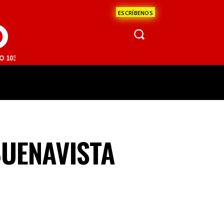
ESCRÍBENOS
O
 | SAN JUAN DEL RÍO 93.1 FM | GUADALAJARA 1510 AM | LA PAZ 95.1
ÁCULOS
CIENCIA
ESTADOS
OPINI
BUENAVISTA