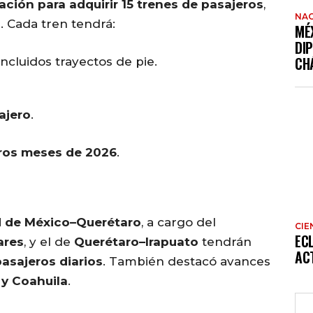
tación para adquirir 15 trenes de pasajeros
,
NAC
h
. Cada tren tendrá:
MÉ
DI
CH
 incluidos trayectos de pie.
ajero
.
eros meses de 2026
.
 de México–Querétaro
, a cargo del
CIE
EC
ares
, y el de
Querétaro–Irapuato
tendrán
AC
pasajeros diarios
. También destacó avances
 y Coahuila
.