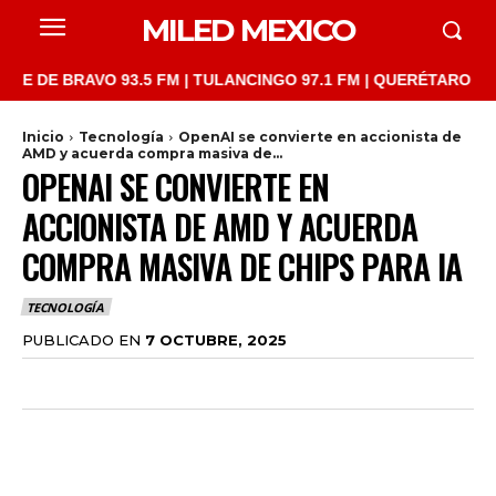
MILED MEXICO
 BRAVO 93.5 FM | TULANCINGO 97.1 FM | QUERÉTARO 103.1 FM |
Inicio
Tecnología
OpenAI se convierte en accionista de
AMD y acuerda compra masiva de...
OPENAI SE CONVIERTE EN
ACCIONISTA DE AMD Y ACUERDA
COMPRA MASIVA DE CHIPS PARA IA
TECNOLOGÍA
PUBLICADO EN
7 OCTUBRE, 2025