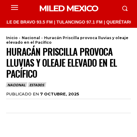
MILED MEXICO
DE BRAVO 93.5 FM | TULANCINGO 97.1 FM | QUERÉTARO 103.1 FM
Inicio
Nacional
Huracán Priscilla provoca lluvias y oleaje
elevado en el Pacífico
HURACÁN PRISCILLA PROVOCA
LLUVIAS Y OLEAJE ELEVADO EN EL
PACÍFICO
NACIONAL
ESTADOS
PUBLICADO EN
7 OCTUBRE, 2025