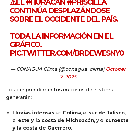
⚠️EL
#HURACÁN
#PRISCILLA
CONTINÚA DESPLAZÁNDOSE
SOBRE EL OCCIDENTE DEL PAÍS.
TODA LA INFORMACIÓN EN EL
GRÁFICO.
PIC.TWITTER.COM/BRDEWESNY0
— CONAGUA Clima (@conagua_clima)
October
7, 2025
Los desprendimientos nubosos del sistema
generarán:
Lluvias intensas
en
Colima
, el
sur de Jalisco
,
el
este y la costa de Michoacán
, y el
suroeste
y la costa de Guerrero
.