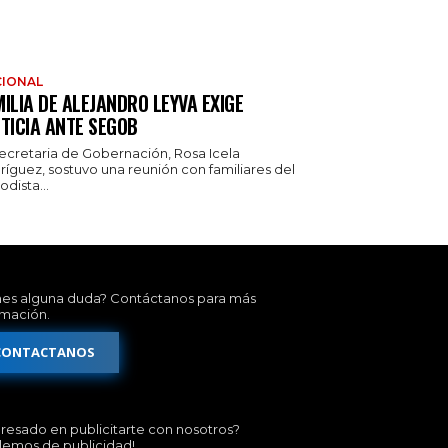
IONAL
ILIA DE ALEJANDRO LEYVA EXIGE
TICIA ANTE SEGOB
secretaria de Gobernación, Rosa Icela
ríguez, sostuvo una reunión con familiares del
odista...
nes alguna duda? Contáctanos para más
rmación.
CONTACTANOS
eresado en publicitarte con nosotros?
lemos de publicidad!