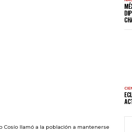
MÉ
DI
CH
CIE
EC
AC
o Cosío llamó a la población a mantenerse