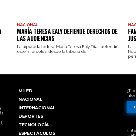
NACIONAL
NAC
A
MARÍA TERESA EALY DEFIENDE DERECHOS DE
FAM
LAS AUDIENCIAS
JUS
La diputada federal María Teresa Ealy Díaz defendió
La 
este miércoles, desde la tribuna de...
Rod
peri
MILED
¿Tie
info
NACIONAL
INTERNACIONAL
e
és
DEPORTES
d,
TECNOLOGÍA
¿Int
ESPECTÁCULOS
¡Hab