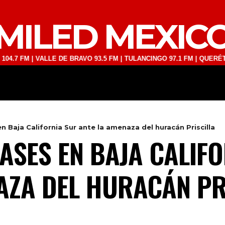
MILED MEXIC
 | VALLE DE BRAVO 93.5 FM | TULANCINGO 97.1 FM | QUERÉTARO 103
DEPORTES
TECNOLOGÍA
ESPECT
 Baja California Sur ante la amenaza del huracán Priscilla
ASES EN BAJA CALIF
AZA DEL HURACÁN PR