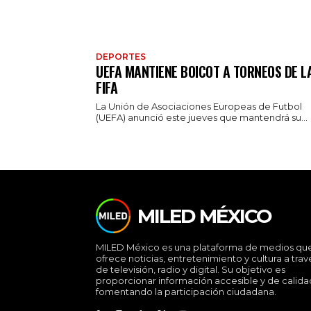
DEPORTES
UEFA MANTIENE BOICOT A TORNEOS DE L
FIFA
La Unión de Asociaciones Europeas de Futbol
(UEFA) anunció este jueves que mantendrá su...
MILED MÉXICO
MILED México es una plataforma de medios qu
ofrece noticias, entretenimiento y cultura a trav
de televisión, radio y digital. Su objetivo es
proporcionar información accesible y de calida
fomentando la participación ciudadana.