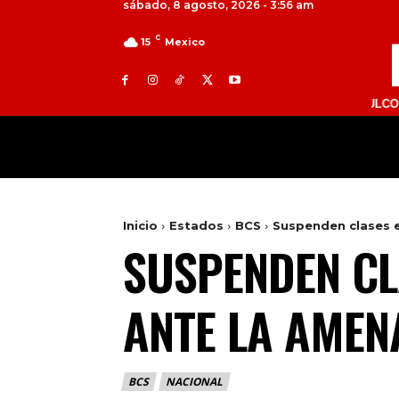
sábado, 8 agosto, 2026 - 3:56 am
C
15
Mexico
TOLUCA 98.9 FM | ATLACOMULCO 104.7 FM
MILED
NACIONAL
INTERNACIONAL
Inicio
Estados
BCS
Suspenden clases en
SUSPENDEN CL
ANTE LA AMEN
BCS
NACIONAL