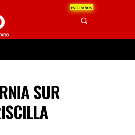
ESCRÍBENOS
O
.1 FM | SAN JUAN DEL RÍO 93.1 FM | GUADALAJARA 1510 AM | LA PAZ
ÁCULOS
CIENCIA
ESTADOS
OPINI
ORNIA SUR
ISCILLA