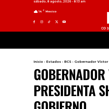
sábado, 8 agosto, 2026 - 8:13 am
C
14
Mexico
TOLUCA 98.9 FM | ATLACOMULCO 104.7 FM |
MILED
NACIONAL
INTERNACIONAL
Inicio
Estados
BCS
Gobernador Víctor 
GOBERNADOR 
PRESIDENTA S
GOBIERNO