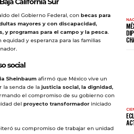
 Baja California Sur
paldo del Gobierno Federal, con
becas para
NAC
dultas mayores y con discapacidad,
MÉ
DI
s, y programas para el campo y la pesca
.
CH
n equidad y esperanza para las familias
rnador.
o social
ia Sheinbaum
afirmó que México vive un
r la senda de la
justicia social, la dignidad,
firmando el compromiso de su gobierno con
uidad del
proyecto transformador
iniciado
CIE
EC
AC
iteró su compromiso de trabajar en unidad