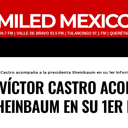
MILED MEXIC
 VALLE DE BRAVO 93.5 FM | TULANCINGO 97.1 FM | QUERÉTARO 103.1 
DEPORTES
TECNOLOGÍA
ESPECT
Castro acompaña a la presidenta Sheinbaum en su 1er Inform
VÍCTOR CASTRO ACO
HEINBAUM EN SU 1ER