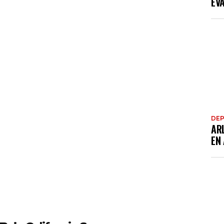
EV
DE
AR
EN