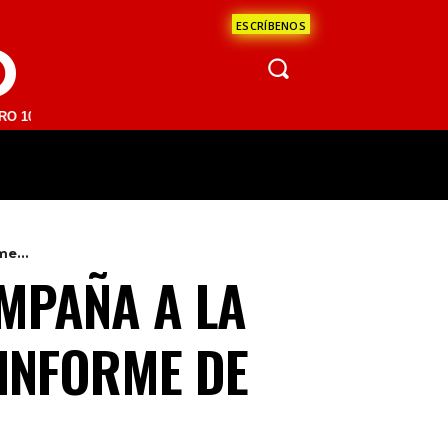
ESCRÍBENOS
O
FM | SAN JUAN DEL RÍO 93.1 FM | GUADALAJARA 1510 AM | LA PAZ 95
ÁCULOS
CIENCIA
ESTADOS
OPINI
e...
MPAÑA A LA
 INFORME DE