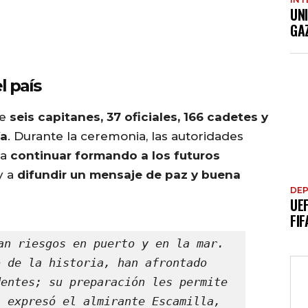
UN
GA
l país
de
seis capitanes, 37 oficiales, 166 cadetes y
ía
. Durante la ceremonia, las autoridades
 a
continuar formando a los futuros
y a
difundir un mensaje de paz y buena
DE
UE
FIF
an riesgos en puerto y en la mar. 
 de la historia, han afrontado 
entes; su preparación les permite 
 expresó el almirante Escamilla, 