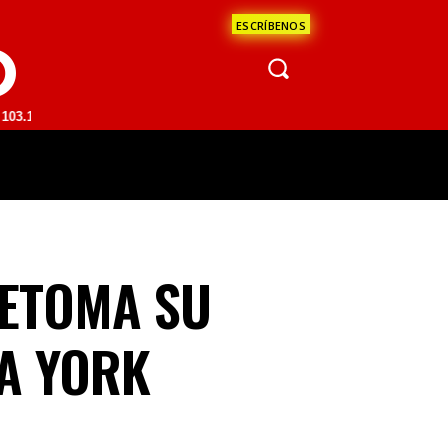
ESCRÍBENOS
O
 | SAN JUAN DEL RÍO 93.1 FM | GUADALAJARA 1510 AM | LA PAZ 95.
ÁCULOS
CIENCIA
ESTADOS
OPINI
RETOMA SU
VA YORK