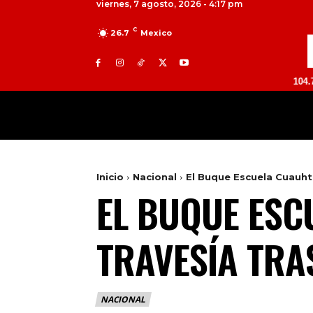
viernes, 7 agosto, 2026 - 4:17 pm
C
26.7
Mexico
TOLUCA 98.9 FM | ATLACOMULCO 104.7 FM | V
MILED
NACIONAL
INTERNACIONAL
Inicio
Nacional
El Buque Escuela Cuauht
EL BUQUE ES
TRAVESÍA TRA
NACIONAL