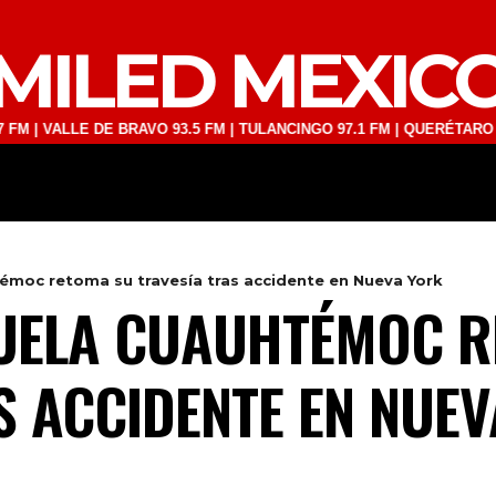
MILED MEXIC
ALLE DE BRAVO 93.5 FM | TULANCINGO 97.1 FM | QUERÉTARO 103.1 FM
DEPORTES
TECNOLOGÍA
ESPECT
émoc retoma su travesía tras accidente en Nueva York
CUELA CUAUHTÉMOC 
S ACCIDENTE EN NUE