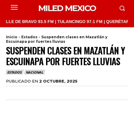
MILED MEXICO
 DE BRAVO 93.5 FM | TULANCINGO 97.1 FM | QUERÉTARO 103.1 F
Inicio
Estados
Suspenden clases en Mazatlán y
Escuinapa por fuertes lluvias
SUSPENDEN CLASES EN MAZATLÁN Y
ESCUINAPA POR FUERTES LLUVIAS
ESTADOS
NACIONAL
PUBLICADO EN
2 OCTUBRE, 2025