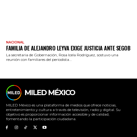
NACIONAL
FAMILIA DE ALEJANDRO LEYVA EXIGE JUSTICIA ANTE SEGOB
La secretaria de Gobernación, Rosa Icela Rodríguez, sostuvo una
reunión con familiares del periodista...
MILED MÉXICO
MILED México es una plataforma de medios que ofrece noticias,
entretenimiento y cultura a través de televisión, radio y digital. Su
objetivo es proporcionar información accesible y de calidad,
fomentando la participación ciudadana.