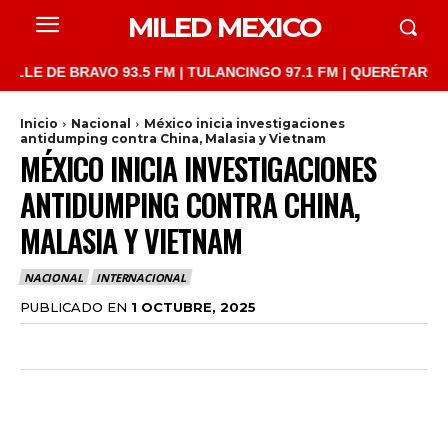
MILED MEXICO
DE BRAVO 93.5 FM | TULANCINGO 97.1 FM | QUERÉTARO 103.1 FM
Inicio
Nacional
México inicia investigaciones
antidumping contra China, Malasia y Vietnam
MÉXICO INICIA INVESTIGACIONES
ANTIDUMPING CONTRA CHINA,
MALASIA Y VIETNAM
NACIONAL
INTERNACIONAL
PUBLICADO EN
1 OCTUBRE, 2025