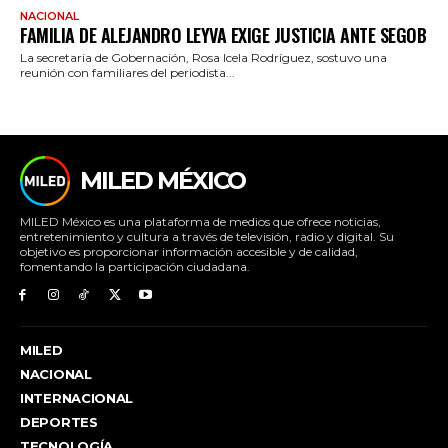
NACIONAL
FAMILIA DE ALEJANDRO LEYVA EXIGE JUSTICIA ANTE SEGOB
La secretaria de Gobernación, Rosa Icela Rodríguez, sostuvo una
reunión con familiares del periodista...
MILED MÉXICO
MILED México es una plataforma de medios que ofrece noticias,
entretenimiento y cultura a través de televisión, radio y digital. Su
objetivo es proporcionar información accesible y de calidad,
fomentando la participación ciudadana.
MILED
NACIONAL
INTERNACIONAL
DEPORTES
TECNOLOGÍA