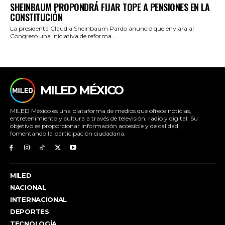
SHEINBAUM PROPONDRÁ FIJAR TOPE A PENSIONES EN LA
CONSTITUCIÓN
La presidenta Claudia Sheinbaum Pardo anunció que enviará al
Congreso una iniciativa de reforma...
MILED MÉXICO
MILED México es una plataforma de medios que ofrece noticias,
entretenimiento y cultura a través de televisión, radio y digital. Su
objetivo es proporcionar información accesible y de calidad,
fomentando la participación ciudadana.
MILED
NACIONAL
INTERNACIONAL
DEPORTES
TECNOLOGÍA