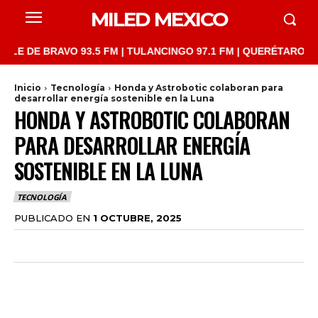
MILED MEXICO
DE BRAVO 93.5 FM | TULANCINGO 97.1 FM | QUERÉTARO 103.1 FM
Inicio
Tecnología
Honda y Astrobotic colaboran para
desarrollar energía sostenible en la Luna
HONDA Y ASTROBOTIC COLABORAN
PARA DESARROLLAR ENERGÍA
SOSTENIBLE EN LA LUNA
TECNOLOGÍA
PUBLICADO EN
1 OCTUBRE, 2025