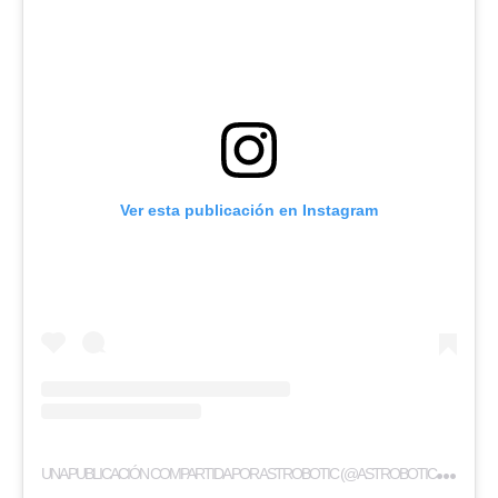
Ver esta publicación en Instagram
U
NA PUBLICACIÓN COMPARTIDA POR ASTROBOTIC (@ASTROBOTICTECHNOLOGY)