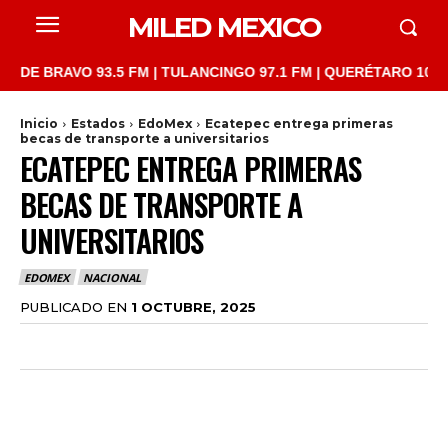
MILED MEXICO
RAVO 93.5 FM | TULANCINGO 97.1 FM | QUERÉTARO 103.1 FM | S
Inicio
Estados
EdoMex
Ecatepec entrega primeras
becas de transporte a universitarios
ECATEPEC ENTREGA PRIMERAS
BECAS DE TRANSPORTE A
UNIVERSITARIOS
EDOMEX
NACIONAL
PUBLICADO EN
1 OCTUBRE, 2025