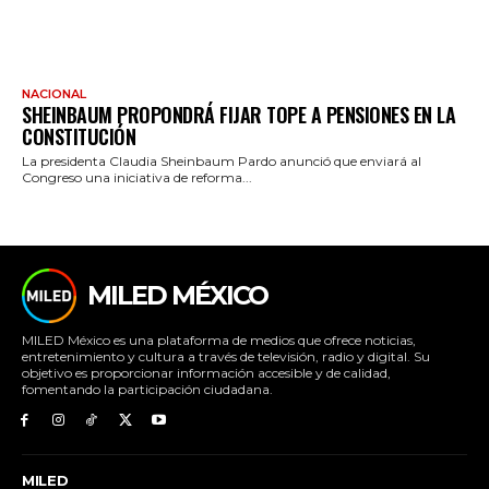
NACIONAL
SHEINBAUM PROPONDRÁ FIJAR TOPE A PENSIONES EN LA
CONSTITUCIÓN
La presidenta Claudia Sheinbaum Pardo anunció que enviará al
Congreso una iniciativa de reforma...
MILED MÉXICO
MILED México es una plataforma de medios que ofrece noticias,
entretenimiento y cultura a través de televisión, radio y digital. Su
objetivo es proporcionar información accesible y de calidad,
fomentando la participación ciudadana.
MILED