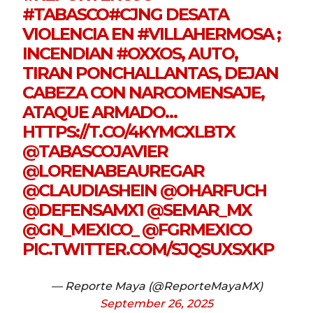
#TABASCO
#CJNG
DESATA
VIOLENCIA EN
#VILLAHERMOSA
;
INCENDIAN
#OXXOS
, AUTO,
TIRAN PONCHALLANTAS, DEJAN
CABEZA CON NARCOMENSAJE,
ATAQUE ARMADO…
HTTPS://T.CO/4KYMCXLBTX
@TABASCOJAVIER
@LORENABEAUREGAR
@CLAUDIASHEIN
@OHARFUCH
@DEFENSAMX1
@SEMAR_MX
@GN_MEXICO_
@FGRMEXICO
PIC.TWITTER.COM/SJQSUXSXKP
— Reporte Maya (@ReporteMayaMX)
September 26, 2025